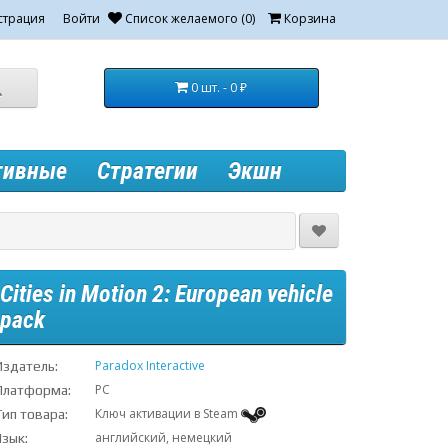
страция
Войти
Список желаемого (0)
Корзина
0 шт. - 0 ₽
тивные
Стратегии
Экшн
Cities in Motion 2: European vehicle
pack
Paradox Interactive
Издатель:
PC
Платформа:
Ключ активации в Steam
Тип товара:
английский, немецкий
Язык: