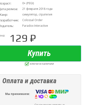
0+ (PEGI)
Возраст:
21 февраля 2018 года
Дата релиза:
симулятор, стратегия
Жанр:
Colossal Order
Разработчик:
Paradox Interactive
Издатель:
129 ₽
ена:
Купить
ключи в наличии
Оплата и доставка
Мы принимаем:
Сразу после оплаты в