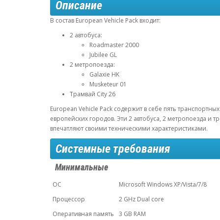
Описание
В состав European Vehicle Pack входит:
2 автобуса:
Roadmaster 2000
Jubilee GL
2 метропоезда:
Galaxie HK
Musketeur 01
Трамвай City 26
European Vehicle Pack содержит в себе пять транспортн
европейских городов. Эти 2 автобуса, 2 метропоезда и т
впечатляют своими техническими характеристиками.
Системные требования
Минимальные
ОС
Microsoft Windows XP/Vista/7/8
Процессор
2 GHz Dual core
Оперативная память
3 GB RAM