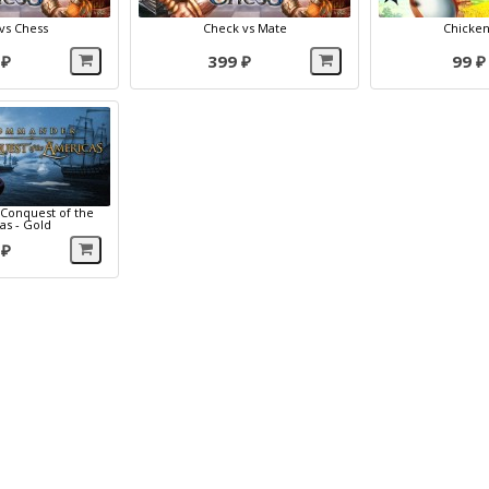
 vs Chess
Check vs Mate
Chicken
 ₽
399 ₽
99 ₽
Conquest of the
as - Gold
 ₽