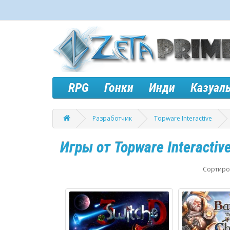
RPG
Гонки
Инди
Казуал
Разработчик
Topware Interactive
Игры от Topware Interactiv
Сортиров