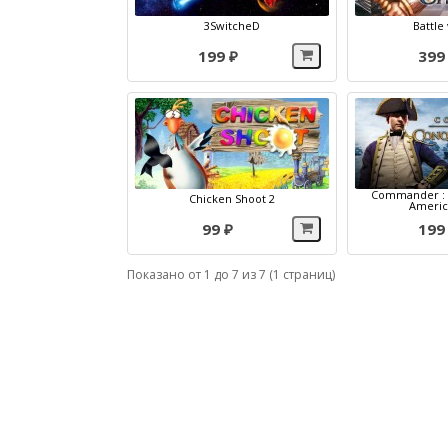
3SwitcheD
Battle
199 ₽
399
Commander : 
Chicken Shoot 2
Americ
99 ₽
199
Показано от 1 до 7 из 7 (1 страниц)