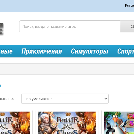
Реги
ьные
Приключения
Симуляторы
Спор
e
ать по: